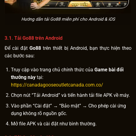
Hướng dẫn tải Go88 miễn phí cho Android & iOS
3.1. Tải Go88 trên Android
Để cài đặt
Go88
trên thiết bị Android, bạn thực hiện theo
các bước sau:
Truy cập vào trang chủ chính thức của
Game bài đổi
thưởng này
tại:
https://canadagooseoutletcanada.com.co/
Chọn nút “Tải Android” và tiến hành tải file APK về máy.
Vào phần “Cài đặt” → “Bảo mật” → Cho phép cài ứng
dụng không rõ nguồn gốc.
Mở file APK và cài đặt như bình thường.