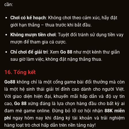
cần:
Chơi có kế hoạch
: Không chơi theo cảm xúc, hãy đặt
giới hạn thắng – thua trước khi bắt đầu.
Không mượn tiền chơi
: Tuyệt đối tránh sử dụng tiền vay
mượn để tham gia cá cược.
Chỉ chơi để giải trí
: Xem
Go 88
như một kênh thư giãn
sau giờ làm việc, không đặt nặng thắng thua.
16. Tổng kết
Go88
không chỉ là một cổng game bài đổi thưởng mà còn
là một hệ sinh thái giải trí đỉnh cao dành cho người Việt.
Với giao diện hiện đại, khuyến mãi hấp dẫn và độ uy tín
cao,
Go 88
xứng đáng là lựa chọn hàng đầu cho bất kỳ ai
đam mê game online. Đừng bỏ lỡ cơ hội nhận
88K miễn
phí
ngay hôm nay khi đăng ký tài khoản và trải nghiệm
hàng loạt trò chơi hấp dẫn trên nền tảng này!