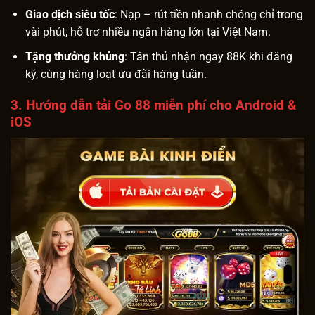
Giao dịch siêu tốc
: Nạp – rút tiền nhanh chóng chỉ trong
vài phút, hỗ trợ nhiều ngân hàng lớn tại Việt Nam.
Tặng thưởng khủng
: Tân thủ nhận ngay 88K khi đăng
ký, cùng hàng loạt ưu đãi hàng tuần.
3. Hướng dẫn tải Go 88 miễn phí cho Android &
iOS