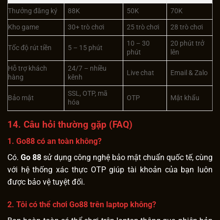
Thưởng đăng ký
88K
50K
70K
Kho game
30+ trò chơi
25 trò chơi
28 trò chơi
10 – 30
20 phút trở
Tốc độ rút tiền
5 – 15 phút
phút
lên
Hỗ trợ khách
24/7 – nhiều
Live chat
Email & Zalo
hàng
kênh
SSL, OTP, mã
Bảo mật
OTP
Mật khẩu
hóa
14. Câu hỏi thường gặp (FAQ)
1. Go88 có an toàn không?
Có.
Go 88
sử dụng công nghệ bảo mật chuẩn quốc tế, cùng
với hệ thống xác thực OTP giúp tài khoản của bạn luôn
được bảo vệ tuyệt đối.
2. Tôi có thể chơi Go88 trên laptop không?