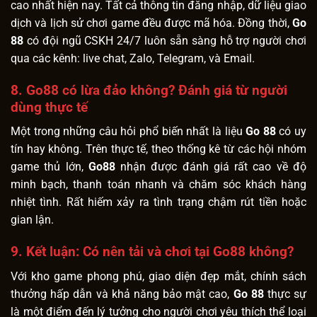
cao nhất hiện nay. Tất cả thông tin đăng nhập, dữ liệu giao
dịch và lịch sử chơi game đều được mã hóa. Đồng thời,
Go
88
có đội ngũ CSKH 24/7 luôn sẵn sàng hỗ trợ người chơi
qua các kênh: live chat, Zalo, Telegram, và Email.
8. Go88 có lừa đảo không? Đánh giá từ người
dùng thực tế
Một trong những câu hỏi phổ biến nhất là liệu
Go 88
có uy
tín hay không. Trên thực tế, theo thống kê từ các hội nhóm
game thủ lớn,
Go88
nhận được đánh giá rất cao về độ
minh bạch, thanh toán nhanh và chăm sóc khách hàng
nhiệt tình. Rất hiếm xảy ra tình trạng chậm rút tiền hoặc
gian lận.
9. Kết luận: Có nên tải và chơi tại Go88 không?
Với kho game phong phú, giao diện đẹp mắt, chính sách
thưởng hấp dẫn và khả năng bảo mật cao,
Go 88
thực sự
là một điểm đến lý tưởng cho người chơi yêu thích thể loại