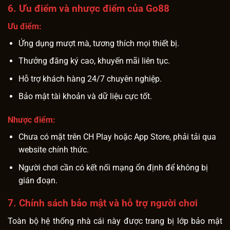
6. Ưu điểm và nhược điểm của Go88
Ưu điểm:
Ứng dụng mượt mà, tương thích mọi thiết bị.
Thưởng đăng ký cao, khuyến mãi liên tục.
Hỗ trợ khách hàng 24/7 chuyên nghiệp.
Bảo mật tài khoản và dữ liệu cực tốt.
Nhược điểm:
Chưa có mặt trên CH Play hoặc App Store, phải tải qua
website chính thức.
Người chơi cần có kết nối mạng ổn định để không bị
gián đoạn.
7. Chính sách bảo mật và hỗ trợ người chơi
Toàn bộ hệ thống nhà cái này được trang bị lớp bảo mật