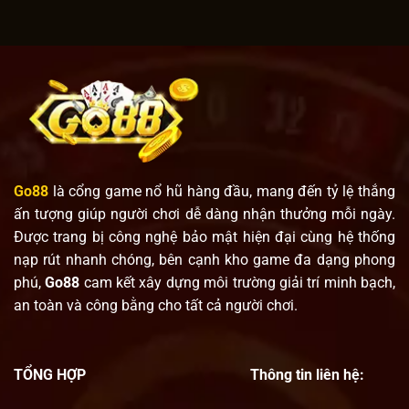
Go88
là cổng game nổ hũ hàng đầu, mang đến tỷ lệ thắng
ấn tượng giúp người chơi dễ dàng nhận thưởng mỗi ngày.
Được trang bị công nghệ bảo mật hiện đại cùng hệ thống
nạp rút nhanh chóng, bên cạnh kho game đa dạng phong
phú,
Go88
cam kết xây dựng môi trường giải trí minh bạch,
an toàn và công bằng cho tất cả người chơi.
TỔNG HỢP
Thông tin liên hệ: