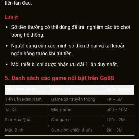
tiền lần đầu.
Lưu ý:
Số tiền thưởng có thể dùng để trải nghiệm các trò chơi
trong hệ thống.
Người dùng cần xác minh số điện thoại và tài khoản
ngân hàng trước khi rút tiền.
Mỗi thiết bị chỉ được nhận ưu đãi 1 lần duy nhất.
5. Danh sách các game nổi bật trên Go88
TÊN TRÒ CHƠI
THỂ LOẠI
MỨC CƯỢC
Tiến Lên Miền Nam
Game bài truyền thống
1K – 5M
Tài Xỉu
Mini game
500 – 10M
Slot Hoa Quả
Slot game
100 – 2M
Mậu Binh
Game bài chiến thuật
2K – 3M