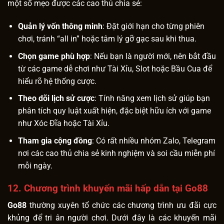
một số mẹo được các cao thủ chia sẻ:
Quản lý vốn thông minh
: Đặt giới hạn cho từng phiên
chơi, tránh “all in” hoặc tâm lý gỡ gạc sau khi thua.
Chọn game phù hợp
: Nếu bạn là người mới, nên bắt đầu
từ các game dễ chơi như Tài Xỉu, Slot hoặc Bầu Cua để
hiểu rõ hệ thống cược.
Theo dõi lịch sử cược
: Tính năng xem lịch sử giúp bạn
phân tích quy luật xuất hiện, đặc biệt hữu ích với game
như Xóc Đĩa hoặc Tài Xỉu.
Tham gia cộng đồng
: Có rất nhiều nhóm Zalo, Telegram
nơi các cao thủ chia sẻ kinh nghiệm và soi cầu miễn phí
mỗi ngày.
12. Chương trình khuyến mãi hấp dẫn tại Go88
Go88
thường xuyên tổ chức các chương trình ưu đãi cực
khủng để tri ân người chơi. Dưới đây là các khuyến mãi