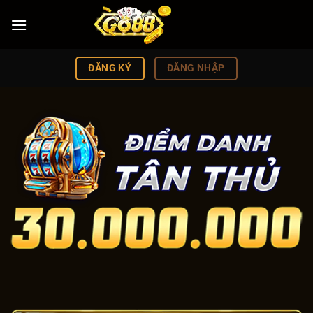
Chuyển
đến
nội
dung
ĐĂNG KÝ
ĐĂNG NHẬP