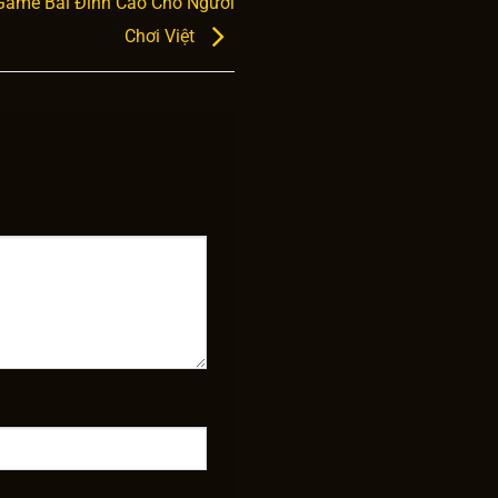
Game Bài Đỉnh Cao Cho Người
Chơi Việt