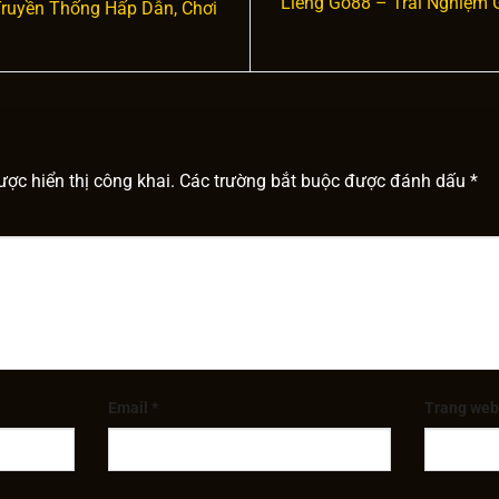
Liêng Go88 – Trải Nghiệm 
uyền Thống Hấp Dẫn, Chơi
ợc hiển thị công khai.
Các trường bắt buộc được đánh dấu
*
Email
*
Trang web