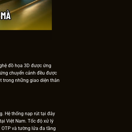
nghệ đồ họa 3D được ứng
ệu ứng chuyển cảnh đều được
ột trong những giao diện thân
. Hệ thống nạp rút tại đây
tại Việt Nam. Tốc độ xử lý
óa OTP và tường lửa đa tầng