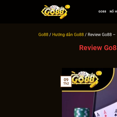
Chuyển
đến
GO88
NỔ H
nội
dung
Go88
/
Hướng dẫn Go88
/
Review Go88 –
Review Go8
09
Th2