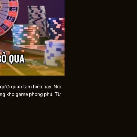
gười quan tâm hiện nay. Nội
 cùng kho game phong phú. Từ