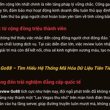
iểm cộng lớn nhất chính là nền tảng pháp lý vững chắc. Cổng 
uy tín, đảm bảo mọi hoạt động kinh doanh đều tuân thủ quy định
ừ bên thứ ba giúp người chơi hoàn toàn yên tâm về tính công bằ
 từ cộng đồng triệu thành viên
hông thể thiếu việc nhắc đến cộng đồng người chơi đông đảo. V
o chất lượng dịch vụ. Tại các diễn đàn lớn, việc review luôn nh
iải trí mà còn để kết nối, chia sẻ kinh nghiệm xương máu, tạo n
 Go88 – Tìm Hiểu Hệ Thống Mã Hóa Dữ Liệu Tiên Ti
ng đến trải nghiệm đẳng cấp quốc tế
eview Go88
tích cực như hiện nay, đội ngũ phát triển đã không 
ảng này thành một “Las Vegas thu nhỏ” trên màn hình điện thoạ
ản vào hạ tầng server, giúp đường truyền luôn mượt mà, không g