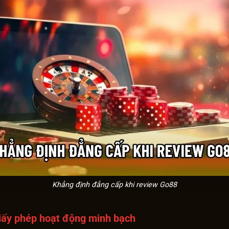
Khẳng định đẳng cấp khi review Go88
iấy phép hoạt động minh bạch