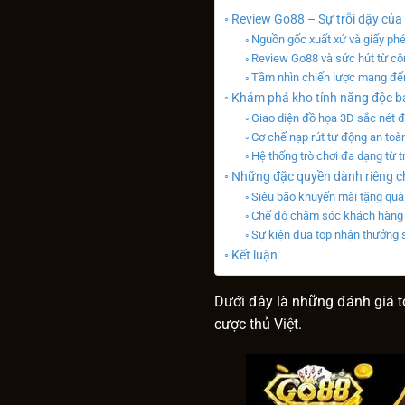
Review Go88 – Sự trỗi dậy của
Nguồn gốc xuất xứ và giấy ph
Review Go88 và sức hút từ cộn
Tầm nhìn chiến lược mang đến
Khám phá kho tính năng độc b
Giao diện đồ họa 3D sắc nét đế
Cơ chế nạp rút tự động an toà
Hệ thống trò chơi đa dạng từ 
Những đặc quyền dành riêng c
Siêu bão khuyến mãi tặng quà 
Chế độ chăm sóc khách hàng 
Sự kiện đua top nhận thưởng 
Kết luận
Dưới đây là những đánh giá tổ
cược thủ Việt.