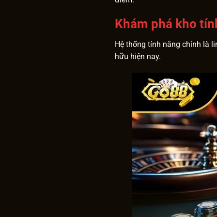
Khám phá kho tín
Hệ thống tính năng chính là l
hữu hiện nay.